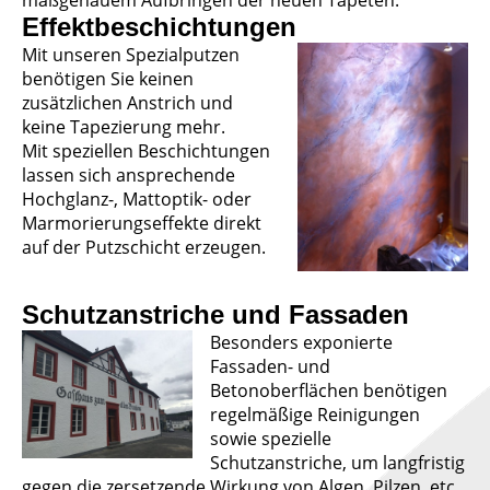
maßgenauem Aufbringen der neuen Tapeten.
Effektbeschichtungen
Mit unseren Spezialputzen
benötigen Sie keinen
zusätzlichen Anstrich und
keine Tapezierung mehr.
Mit speziellen Beschichtungen
lassen sich ansprechende
Hochglanz-, Mattoptik- oder
Marmorierungseffekte direkt
auf der Putzschicht erzeugen.
Schutzanstriche und Fassaden
Besonders exponierte
Fassaden- und
Betonoberflächen benötigen
regelmäßige Reinigungen
sowie spezielle
Schutzanstriche, um langfristig
gegen die zersetzende Wirkung von Algen, Pilzen etc.