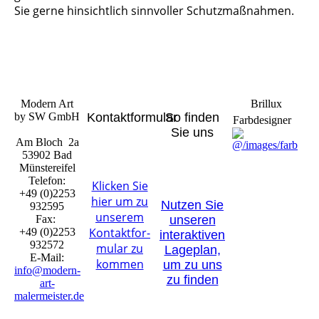
Sie gerne hinsichtlich sinnvoller Schutzmaßnahmen.
Modern Art
Brillux
by SW GmbH
Kontaktformular
So finden
Farbdesigner
Sie uns
Am Bloch 2a
53902 Bad
Münstereifel
Telefon:
Klicken Sie
+49 (0)2253
hier um zu
Nutzen Sie
932595
unserem
Fax:
unseren
Kon­takt­for­
+49 (0)2253
interaktiven
932572
mu­lar zu
La­ge­plan,
E-Mail:
kommen
um zu uns
info@modern-
zu finden
art-
malermeister.de