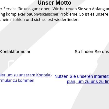
Unser Motto
Service für uns ganz oben! Wir betreuen Sie von Anfang an
ung komplexer bau
Probleme. So ist es unser
physikalischer
aheim" fühlen und sich selbst wiederfinden.
Kontaktformular
So finden Sie uns
 hier um zu unserem Kon­takt­
Nutzen Sie unseren interakt
r­mu­lar zu kommen
plan, um zu uns zu fi